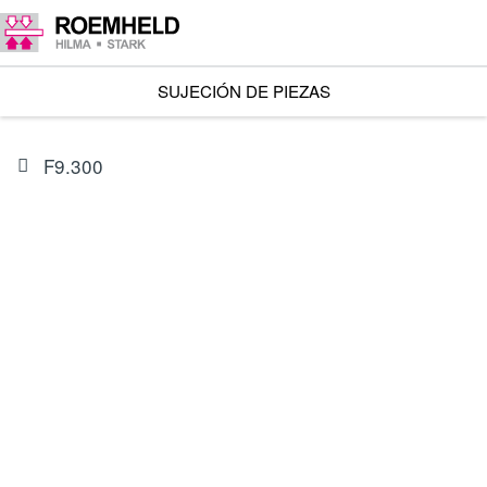
SUJECIÓN DE PIEZAS
F9.300
ARTÍCULO
9208017
Tubuladura con cono de estanqueidad DCD8L