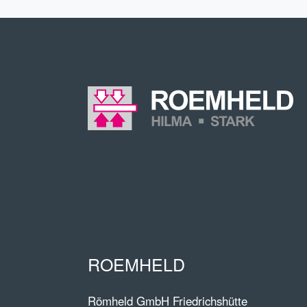
ROEMHELD
Römheld GmbH Friedrichshütte