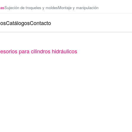
zas
Sujeción de troqueles y moldes
Montaje y manipulación
ios
Catálogos
Contacto
esorios para cilindros hidráulicos