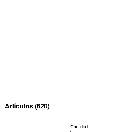
HOJA DEL CATÁLOGO
ES
DE
EN
FR
IT
INSTRUCCIONES DE SERVICIO
ES
DE
EN
FR
IT
Artículos (620)
Cantidad