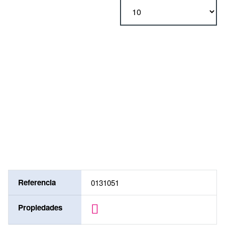
tipo
juego de juntas (617)
ejecución
- (617)
Referencia
0131051
Propiedades