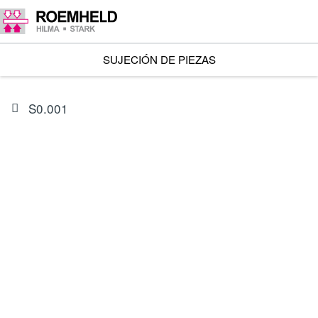
SUJECIÓN DE PIEZAS
S0.001
ARTÍCULO
0132431
Juego de juntas exteriores para 1801-11X/-13X