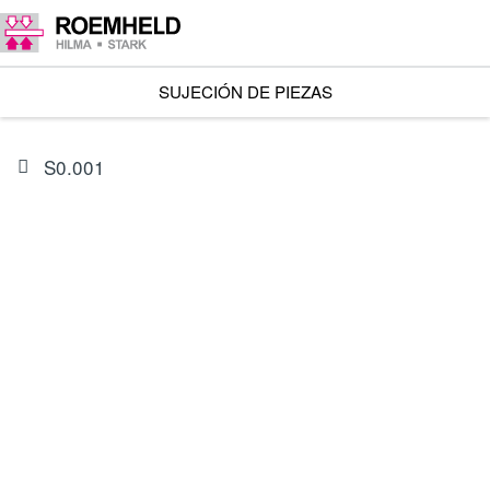
SUJECIÓN DE PIEZAS
S0.001
ARTÍCULO
0132430
Juego de juntas para 1801-11X/-13X