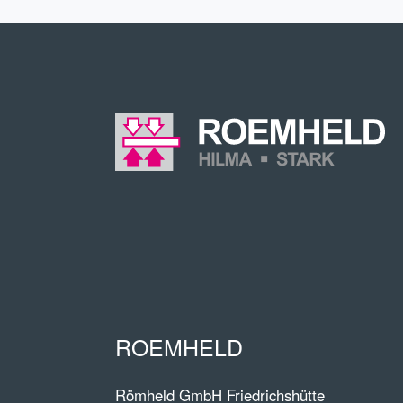
ROEMHELD
Römheld GmbH Friedrichshütte