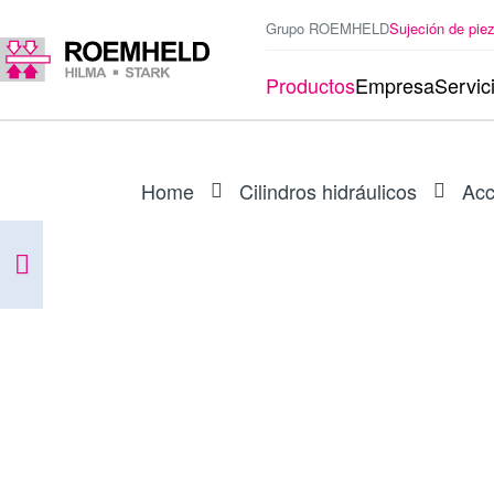
Grupo ROEMHELD
Sujeción de pie
Productos
Empresa
Servic
Home
Cilindros hidráulicos
Acc
ARTÍCULO
0132539
Juego de juntas para 1804-2X0