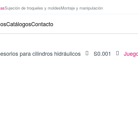
zas
Sujeción de troqueles y moldes
Montaje y manipulación
ios
Catálogos
Contacto
esorios para cilindros hidráulicos
S0.001
Juego