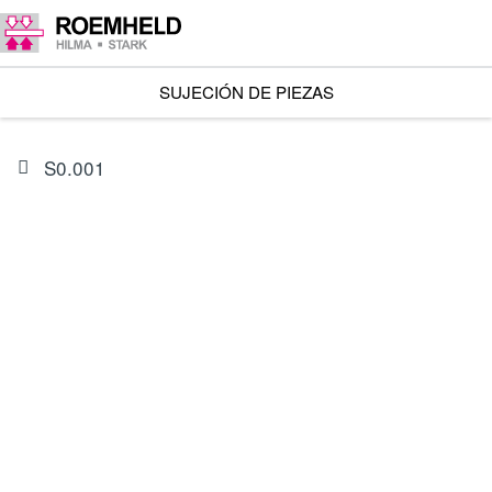
SUJECIÓN DE PIEZAS
S0.001
ARTÍCULO
0132520
Juego de juntas para 1844-L0XXX24(M)