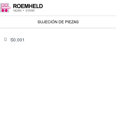
SUJECIÓN DE PIEZAS
S0.001
ARTÍCULO
0132521
Juego de juntas para 1844-M0XXX24(M)