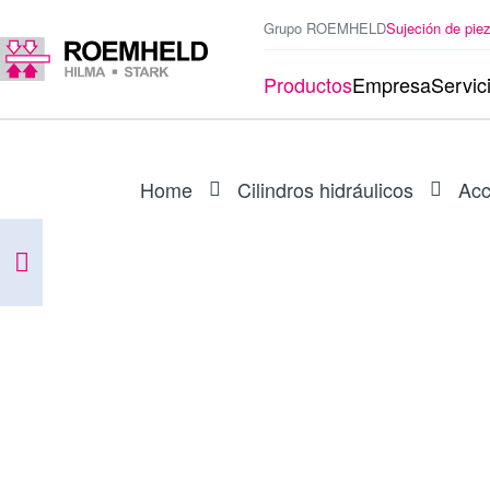
Grupo ROEMHELD
Sujeción de pie
Productos
Empresa
Servic
Home
Cilindros hidráulicos
Acc
ARTÍCULO
0132643
Juego de juntas para 1940-400