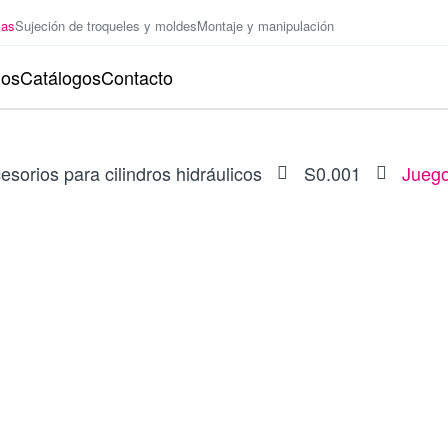
zas
Sujeción de troqueles y moldes
Montaje y manipulación
ios
Catálogos
Contacto
esorios para cilindros hidráulicos
S0.001
Juego