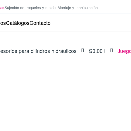
zas
Sujeción de troqueles y moldes
Montaje y manipulación
ios
Catálogos
Contacto
esorios para cilindros hidráulicos
S0.001
Juego