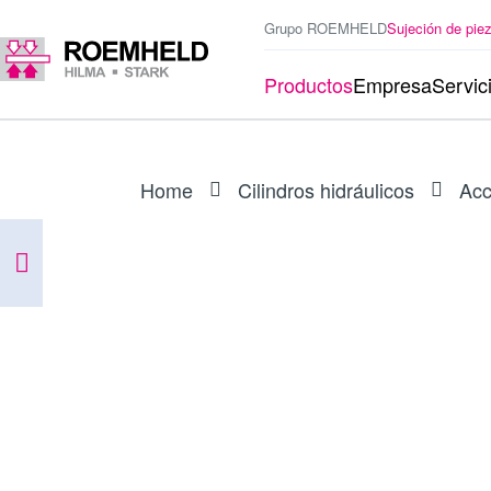
Grupo ROEMHELD
Sujeción de pie
Productos
Empresa
Servic
Home
Cilindros hidráulicos
Acc
ARTÍCULO
0132663
Juego de juntas para 1955-320