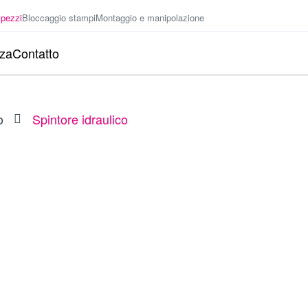
 pezzi
Bloccaggio stampi
Montaggio e manipolazione
nza
Contatto
o
Spintore idraulico