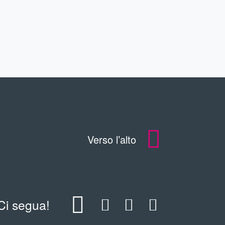
DOWNLOADS
Verso l’alto
Ci segua!