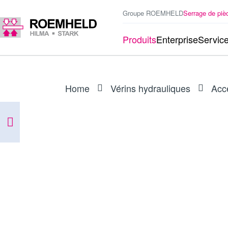
Groupe ROEMHELD
Serrage de piè
Produits
Enterprise
Servic
Home
Vérins hydrauliques
Acc
ARTICLE
0132445
Pochette de joints pour 1825-31X