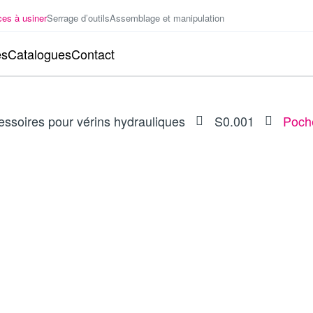
ces à usiner
Serrage d’outils
Assemblage et manipulation
es
Catalogues
Contact
essoires pour vérins hydrauliques
S0.001
Poche