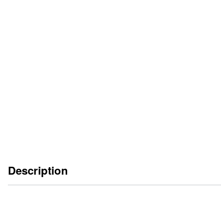
Plus de produits dans la section "Vérins à visser" sur demande
Description