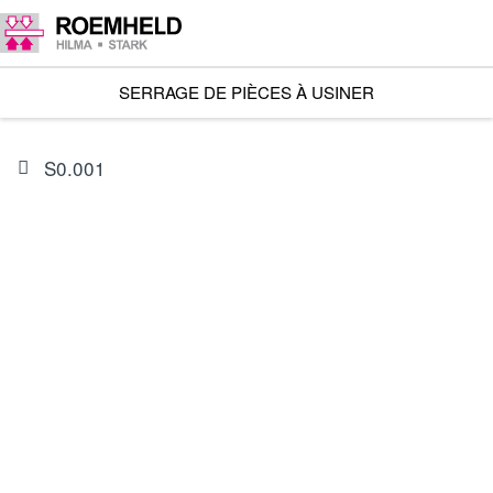
SERRAGE DE PIÈCES À USINER
S0.001
ARTICLE
0132521
Pochette de joints pour 1844-M0XXX24(M)