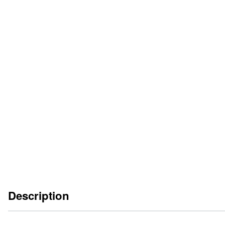
FEUILLET DU CATALOGUE
FR
DE
EN
ES
IT
INSTRUCTIONS DE SERVICE
FR
DE
EN
ES
IT
Description