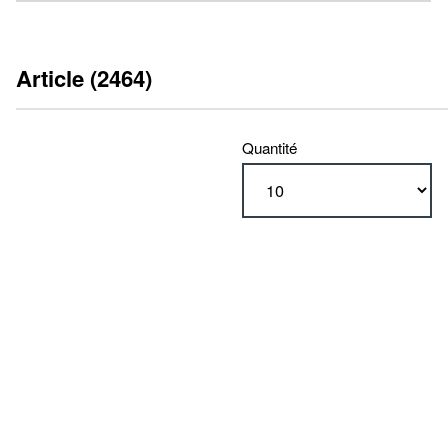
Article (2464)
Quantité
type
tiroir hydraulique (2464)
type
standard (1568)