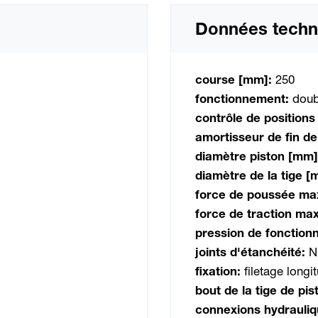
Données techn
course [mm]:
250
fonctionnement:
doub
contrôle de positions
amortisseur de fin d
diamètre piston [mm
diamètre de la tige 
force de poussée max
force de traction max
pression de fonction
joints d'étanchéité:
N
fixation:
filetage longi
bout de la tige de pis
connexions hydrauli