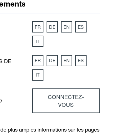
gements
FR
DE
EN
ES
IT
FR
DE
EN
ES
S DE
IT
CONNECTEZ-
O
VOUS
 de plus amples informations sur les pages