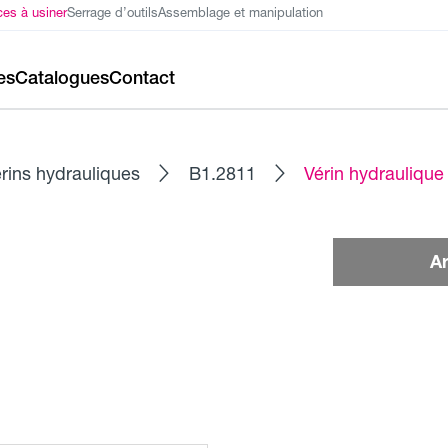
ces à usiner
Serrage d’outils
Assemblage et manipulation
es
Catalogues
Contact
rins hydrauliques
B1.2811
Vérin hydraulique
Ar