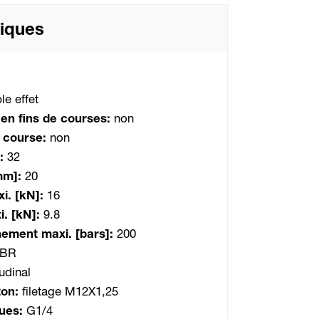
iques
le effet
 en fins de courses:
non
e course:
non
]:
32
[mm]:
20
i. [kN]:
16
i. [kN]:
9.8
nement maxi. [bars]:
200
BR
tudinal
ton:
filetage M12X1,25
ques:
G1/4