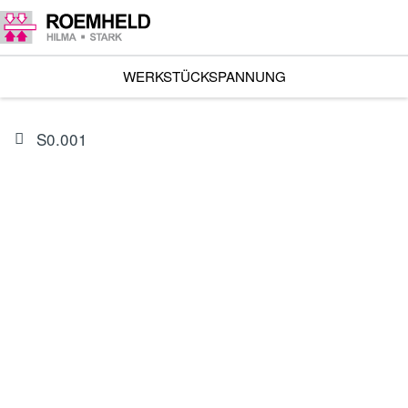
WERKSTÜCKSPANNUNG
S0.001
ARTIKEL
0132430
Dichtsatz für 1801-11X/-13X