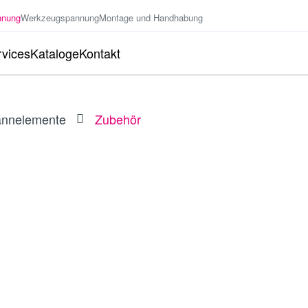
nnung
Werkzeugspannung
Montage und Handhabung
vices
Kataloge
Kontakt
annelemente
Zubehör