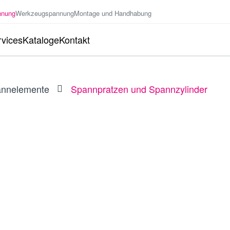
nnung
Werkzeugspannung
Montage und Handhabung
vices
Kataloge
Kontakt
annelemente
Spannpratzen und Spannzylinder