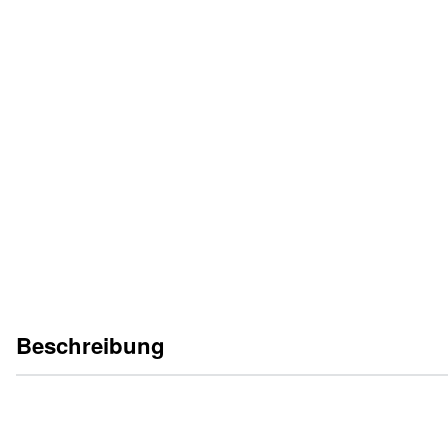
Weitere Produkte im Bereich "Einschraubzylinder" auf Anfrage
Beschreibung