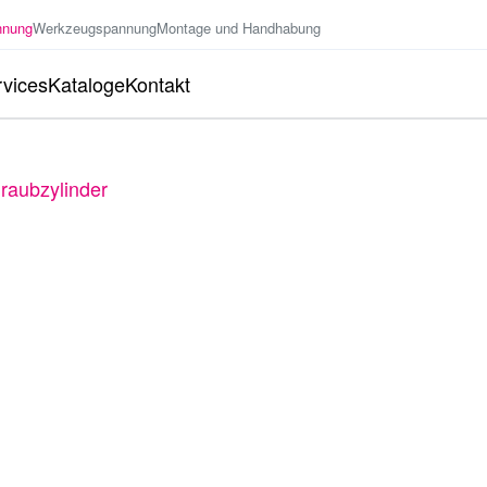
nnung
Werkzeugspannung
Montage und Handhabung
vices
Kataloge
Kontakt
raubzylinder