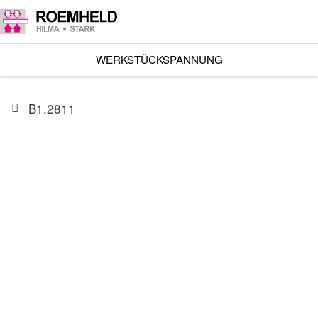
WERKSTÜCKSPANNUNG
B1.2811
ARTIKEL
1283015
Hydro-Zylinder
Artikel und Preise auf Anfrage
Artikel auf Anfrage lieferbar