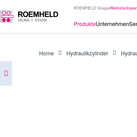
ROEMHELD Gruppe
Werkstückspa
Produkte
Unternehmen
Ser
Home
Hydraulikzylinder
Hydrau
ARTIKEL
RSS81253110
RS Hydraulik-Schieber, doppelt wir