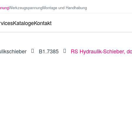
nnung
Werkzeugspannung
Montage und Handhabung
vices
Kataloge
Kontakt
likschieber
B1.7385
RS Hydraulik-Schieber, do
kend